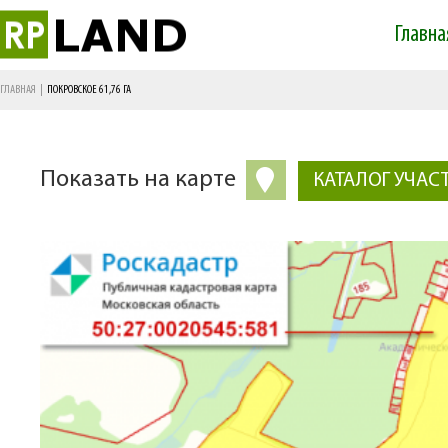
Skip 
Главна
mai
Main menu
cont
ГЛАВНАЯ
|
ПОКРОВСКОЕ 61,76 ГА
Показать на карте
КАТАЛОГ УЧАС