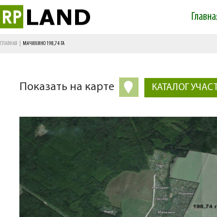
Skip 
Главна
mai
Main menu
cont
ГЛАВНАЯ
|
МАЧИХИНО 198,74 ГА
Показать на карте
КАТАЛОГ УЧАС