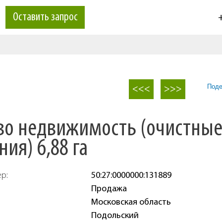
Оставить запрос
+
Поде
<<<
>>>
о недвижимость (очистны
ия) 6,88 га
ер:
50:27:0000000:131889
Продажа
Московская область
Подольский