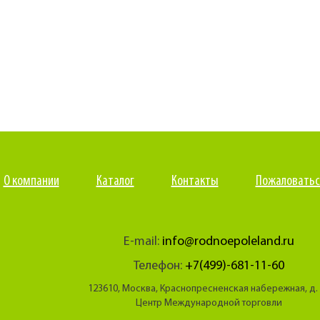
О компании
Каталог
Контакты
Пожаловатьс
E-mail:
info@rodnoepoleland.ru
Телефон:
+7(499)-681-11-60
123610, Москва, Краснопресненская набережная, д.
Центр Международной торговли