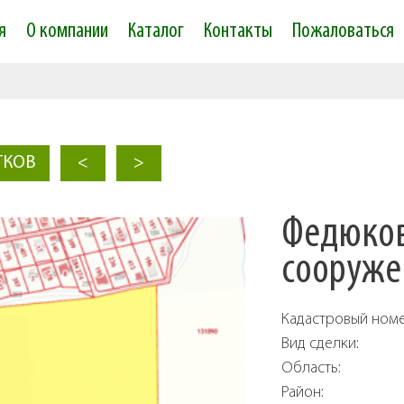
Skip to
я
О компании
Каталог
Контакты
Пожаловаться
main
content
ТКОВ
<
>
Федюков
сооружен
Кадастровый ном
Вид сделки:
Область:
Район: