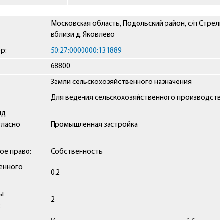
Московская область, Подольский район, с/п Стрел
вблизи д. Яковлево
р:
50:27:0000000:131889
68800
Земли сельскохозяйственного назначения
Для ведения сельскохозяйственного производст
ид
гласно
Промышленная застройка
ое право:
Собственность
ленного
0,2
сы
2
: