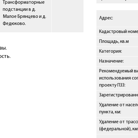
Трансформаторные
подстанции в д.
Малое Брянцево и д.
Адрес:
Федюково.
Кадастровый номе
Площадь, кв.м
вы.
Категория:
сть.
Назначение:
Рекомендуемый в
использования со
проекту ПЗЗ:
Зарегистрированн
Удаление от насе
пункта, км:
Удаление от трас
(федеральной), км