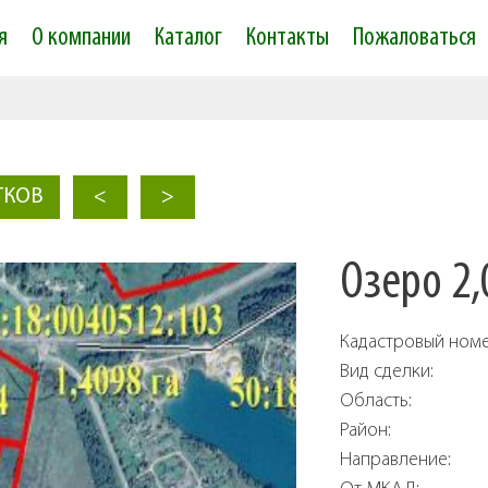
Skip to
я
О компании
Каталог
Контакты
Пожаловаться
main
content
ТКОВ
<
>
Озеро 2,
Кадастровый ном
Вид сделки:
Область:
Район:
Направление: