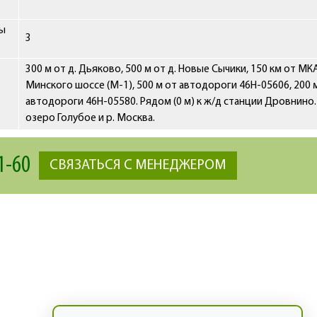
сы
3
300 м от д. Дьяково, 500 м от д. Новые Сычики, 150 км от МКА
Минского шоссе (М-1), 500 м от автодороги 46Н-05606, 200 
автодороги 46Н-05580. Рядом (0 м) к ж/д станции Дровнино
озеро Голубое и р. Москва.
1-60
СВЯЗАТЬСЯ С МЕНЕДЖЕРОМ