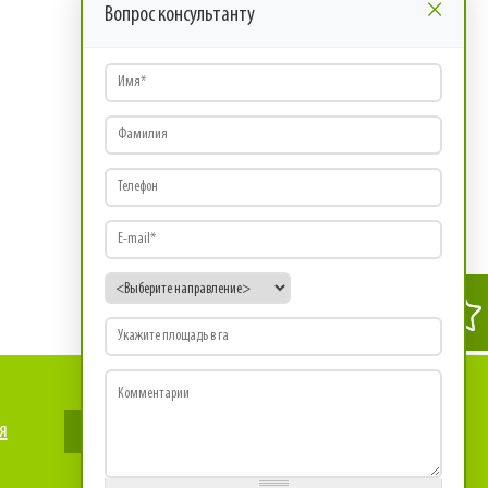
×
Вопрос консультанту
Имя
*
Фамилия
Телефон
E-mail
*
Направление
*
Площадь
Комментарии
я
Оставить запрос