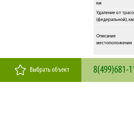
км
Удаление от трас
(федеральной), км
Описание
местоположения
8(499)681-1
Выбрать объект