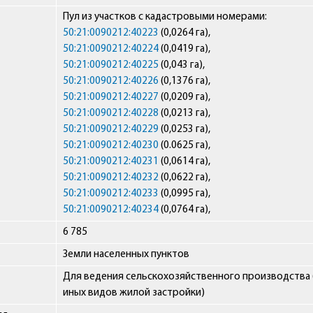
Пул из участков с кадастровыми номерами:
50:21:0090212:40223
(0,0264 га),
50:21:0090212:40224
(0,0419 га),
50:21:0090212:40225
(0,043 га),
50:21:0090212:40226
(0,1376 га),
50:21:0090212:40227
(0,0209 га),
50:21:0090212:40228
(0,0213 га),
50:21:0090212:40229
(0,0253 га),
50:21:0090212:40230
(0.0625 га),
50:21:0090212:40231
(0,0614 га),
50:21:0090212:40232
(0,0622 га),
50:21:0090212:40233
(0,0995 га),
50:21:0090212:40234
(0,0764 га),
6 785
Земли населенных пунктов
Для ведения сельскохозяйственного производства 
иных видов жилой застройки)