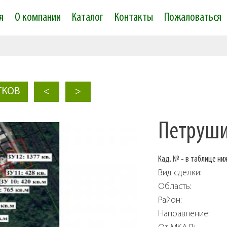
Skip to
я
О компании
Каталог
Контакты
Пожаловаться
main
content
ТКОВ
<
>
Петруши
Кад. № - в таблице ни
Вид сделки:
Область:
Район:
Направление: