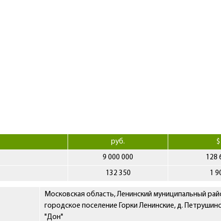
руб.
$
9 000 000
128 
132 350
1 9
Московская область, Ленинский муниципальный рай
городское поселение Горки Ленинские, д. Петрушин
"Дон"