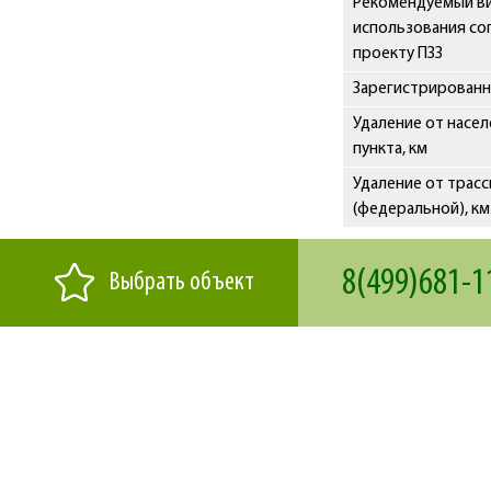
Рекомендуемый в
использования со
проекту ПЗЗ
Зарегистрированн
Удаление от насе
пункта, км
Удаление от трас
(федеральной), км
8(499)681-1
Выбрать объект