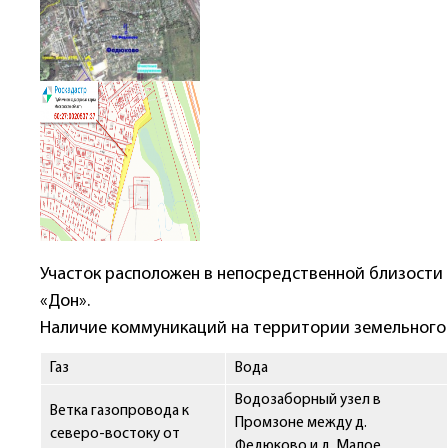
Участок расположен в непосредственной близости 
«Дон».
Наличие коммуникаций на территории земельного 
Газ
Вода
Водозаборный узел в
Ветка газопровода к
Промзоне между д.
северо-востоку от
Федюково и д. Малое